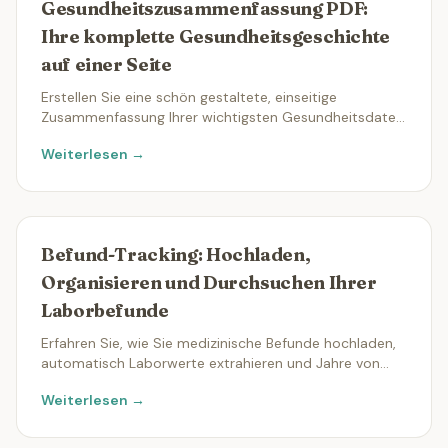
Gesundheitszusammenfassung PDF:
Ihre komplette Gesundheitsgeschichte
auf einer Seite
Erstellen Sie eine schön gestaltete, einseitige
Zusammenfassung Ihrer wichtigsten Gesundheitsdaten
— perfekt für Arzttermine, zum Teilen mit der Familie
Weiterlesen →
oder auf Reisen.
Befund-Tracking: Hochladen,
Organisieren und Durchsuchen Ihrer
Laborbefunde
Erfahren Sie, wie Sie medizinische Befunde hochladen,
automatisch Laborwerte extrahieren und Jahre von
Laborbefunden in Sekunden durchsuchen.
Weiterlesen →