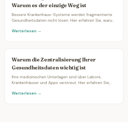
Warum es der einzige Weg ist
Bessere Krankenhaus-Systeme werden fragmentierte
Gesundheitsdaten nicht lösen. Hier erfahren Sie, warum
die Kontrolle durch Patientinnen und Patienten die
Weiterlesen →
echte Lösung ist.
Warum die Zentralisierung Ihrer
Gesundheitsdaten wichtig ist
Ihre medizinischen Unterlagen sind über Labore,
Krankenhäuser und Apps verstreut. Hier erfahren Sie,
warum das Zusammenführen alles verändert.
Weiterlesen →