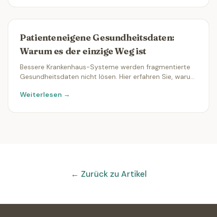
Patienteneigene Gesundheitsdaten:
Warum es der einzige Weg ist
Bessere Krankenhaus-Systeme werden fragmentierte
Gesundheitsdaten nicht lösen. Hier erfahren Sie, warum
die Kontrolle durch Patientinnen und Patienten die
Weiterlesen →
echte Lösung ist.
← Zurück zu Artikel