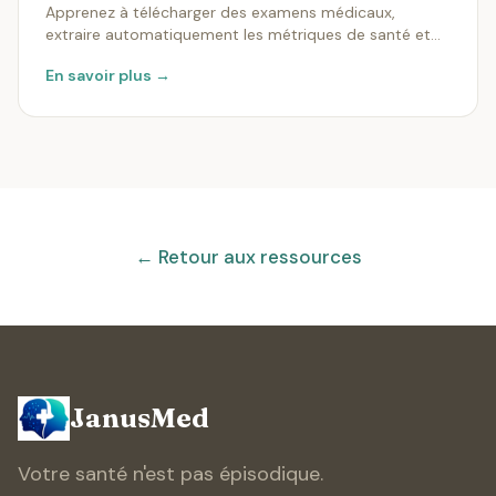
Apprenez à télécharger des examens médicaux,
extraire automatiquement les métriques de santé et
rechercher dans des années de résultats de
En savoir plus →
laboratoire en quelques secondes.
← Retour aux ressources
JanusMed
Votre santé n'est pas épisodique.