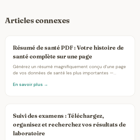
Articles connexes
Résumé de santé PDF : Votre histoire de
santé complète sur une page
Générez un résumé magnifiquement conçu d'une page
de vos données de santé les plus importantes —
parfait pour les rendez-vous médicaux, le partage avec
En savoir plus →
la famille ou les voyages.
Suivi des examens : Téléchargez,
organisez et recherchez vos résultats de
laboratoire