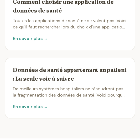
Comment choisir une application de
données de santé
Toutes les applications de santé ne se valent pas. Voici
ce qu'il faut rechercher lors du choix d'une application
pour gérer vos dossiers médicaux.
En savoir plus →
Données de santé appartenant au patient
: La seule voie à suivre
De meilleurs systèmes hospitaliers ne résoudront pas
la fragmentation des données de santé. Voici pourquoi
mettre les patients aux commandes est la vraie
En savoir plus →
solution.