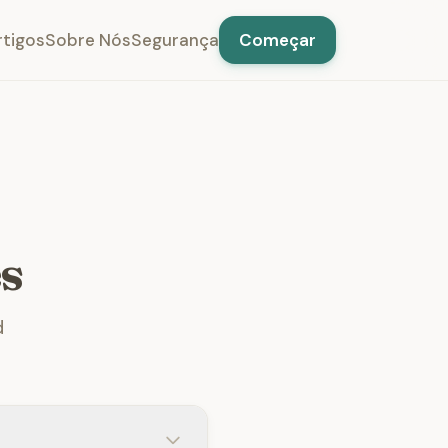
rtigos
Sobre Nós
Segurança
Começar
s
d