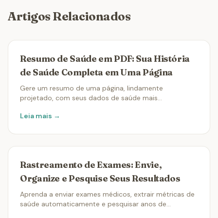
Artigos Relacionados
Resumo de Saúde em PDF: Sua História
de Saúde Completa em Uma Página
Gere um resumo de uma página, lindamente
projetado, com seus dados de saúde mais
importantes — perfeito para consultas médicas,
Leia mais →
compartilhar com a família ou viagens.
Rastreamento de Exames: Envie,
Organize e Pesquise Seus Resultados
Aprenda a enviar exames médicos, extrair métricas de
saúde automaticamente e pesquisar anos de
resultados de laboratório em segundos.